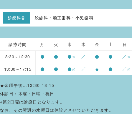
診療科目
一般歯科・矯正歯科・小児歯科
診療時間
月
火
水
木
金
土
日
8:30～12:30
●
●
●
／
●
●
／
※
※
13:30～17:15
●
●
●
／
★
●
／
※
※
★金曜午後…13:30-18:15
休診日：木曜・日曜・祝日
※第2日曜は診療日となります。
なお、その翌週の水曜日は休診とさせていただきます。