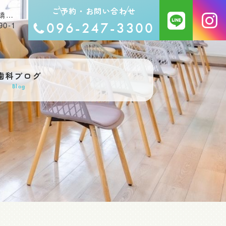
ご予約・お問い合わせ
予防歯科・定期検診｜熊本県合志市の歯医者・矯正歯科なら【合志アンビー歯科矯正歯科】
0-1
096-247-3300
歯科ブログ
Blog