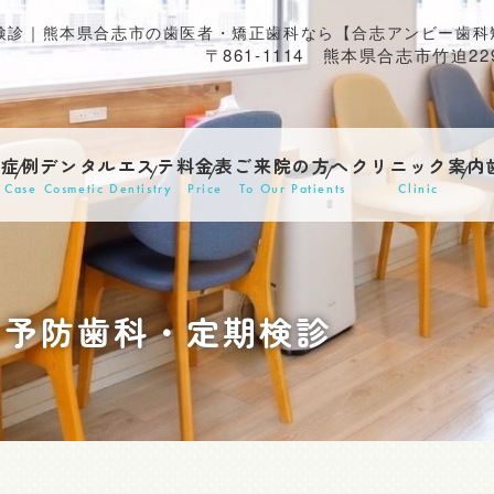
〒861-1114 熊本県合志市竹迫229
す
症例
デンタルエステ
料金表
ご来院の方へ
クリニック案内
Case
Cosmetic Dentistry
Price
To Our Patients
Clinic
予防歯科・定期検診